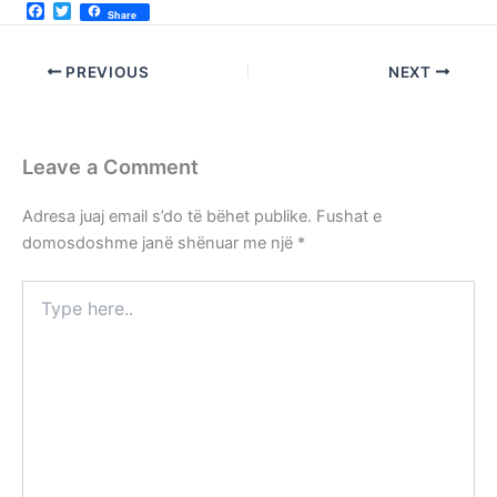
F
T
Share
a
w
c
i
e
t
PREVIOUS
NEXT
b
t
o
e
o
r
k
Leave a Comment
Adresa juaj email s’do të bëhet publike.
Fushat e
domosdoshme janë shënuar me një
*
Type
here..