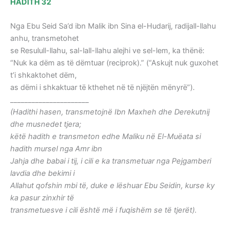
HADITH 32
Nga Ebu Seid Sa’d ibn Malik ibn Sina el-Hudarij, radijall-llahu
anhu, transmetohet
se Resulull-llahu, sal-lall-llahu alejhi ve sel-lem, ka thënë:
“Nuk ka dëm as të dëmtuar (reciprok).” (“Askujt nuk guxohet
t’i shkaktohet dëm,
as dëmi i shkaktuar të kthehet në të njëjtën mënyrë”).
______________________
(Hadithi hasen, transmetojnë Ibn Maxheh dhe Derekutnij
dhe musnedet tjera;
këtë hadith e transmeton edhe Maliku në El-Muëata si
hadith mursel nga Amr ibn
Jahja dhe babai i tij, i cili e ka transmetuar nga Pejgamberi
lavdia dhe bekimi i
Allahut qofshin mbi të, duke e lëshuar Ebu Seidin, kurse ky
ka pasur zinxhir të
transmetuesve i cili është më i fuqishëm se të tjerët).