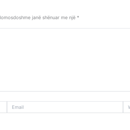
 domosdoshme janë shënuar me një
*
Email
Web