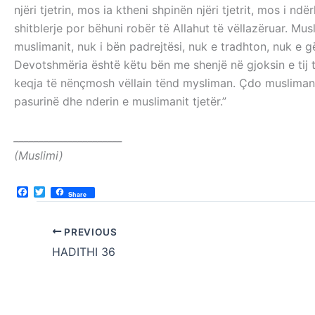
njëri tjetrin, mos ia ktheni shpinën njëri tjetrit, mos i ndërh
shitblerje por bëhuni robër të Allahut të vëllazëruar. Musl
muslimanit, nuk i bën padrejtësi, nuk e tradhton, nuk e 
Devotshmëria është këtu bën me shenjë në gjoksin e tij t
keqja të nënçmosh vëllain tënd mysliman. Çdo musliman 
pasurinë dhe nderin e muslimanit tjetër.”
______________________
(Muslimi)
F
T
Share
a
w
c
i
e
t
PREVIOUS
b
t
o
e
HADITHI 36
o
r
k