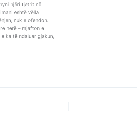
yni njëri tjetrit në
imani është vëlla i
gënjen, nuk e ofendon.
re herë – mjafton e
e ka të ndaluar gjakun,