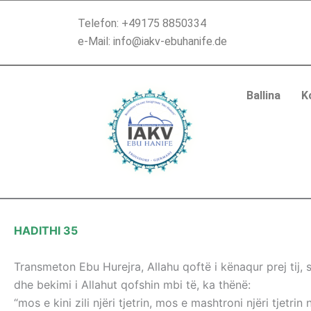
Skip
Telefon: +49175 8850334
to
e-Mail: info@iakv-ebuhanife.de
content
Ballina
K
HADITHI 35
Transmeton Ebu Hurejra, Allahu qoftë i kënaqur prej tij, 
dhe bekimi i Allahut qofshin mbi të, ka thënë:
“mos e kini zili njëri tjetrin, mos e mashtroni njëri tjetrin