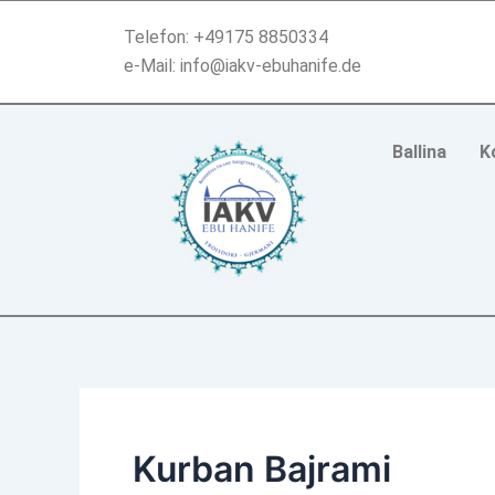
Skip
Telefon: +49175 8850334
to
e-Mail: info@iakv-ebuhanife.de
content
Ballina
K
Kurban Bajrami